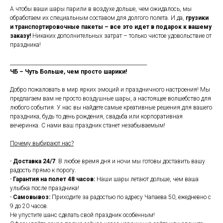
А чтобы ваши шары парили в воздухе дольше, чем ожидалось, мы
обработаем их специальным составом для долгого полета. И да,
грузики
и транспортировочные пакеты – все это идет в подарок к вашему
заказу!
Никаких дополнительных затрат – только чистое удовольствие от
праздника!
_______________________________________________________
ЧБ – Чуть Больше, чем просто шарики!
Добро пожаловать в мир ярких эмоций и праздничного настроения! Мы
предлагаем вам не просто воздушные шары, а настоящее волшебство для
любого события. У нас вы найдете самые креативные решения для вашего
праздника, будь то день рождения, свадьба или корпоративная
вечеринка. С нами ваш праздник станет незабываемым!
Почему выбирают нас?
-
Доставка 24/7
: В любое время дня и ночи мы готовы доставить вашу
радость прямо к порогу.
-
Гарантия на полет 48 часов:
Наши шары летают дольше, чем ваша
улыбка после праздника!
-
Самовывоз:
Приходите за радостью по адресу Чапаева 50, ежедневно с
9 до 20 часов.
Не упустите шанс сделать свой праздник особенным!