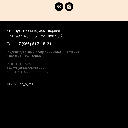
ЧБ - Чуть Больше, чем Шарики
Петрозаводск, ул.Чапаева, д.50
Тел.:
+
7 (965) 817-18-21
Индивидуальный предприниматель Чаругина
Светлана Леонидовна
ИНН 101502423653
Действует на основании
ОГРН ИП 322100000000201
© 2021 ch_b_ptz
Home Page
Market
Tour
Services
Catalog
Explore
Prices
Podcast