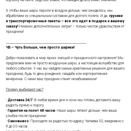
корзину на сайте. Ведь мы знаем, что каждая деталь имеет значение!
А чтобы ваши шары парили в воздухе дольше, чем ожидалось, мы
обработаем их специальным составом для долгого полета. И да,
грузики
и транспортировочные пакеты – все это идет в подарок к вашему
заказу!
Никаких дополнительных затрат – только чистое удовольствие от
праздника!
_______________________________________________________
ЧБ – Чуть Больше, чем просто шарики!
Добро пожаловать в мир ярких эмоций и праздничного настроения! Мы
предлагаем вам не просто воздушные шары, а настоящее волшебство для
любого события. У нас вы найдете самые креативные решения для вашего
праздника, будь то день рождения, свадьба или корпоративная
вечеринка. С нами ваш праздник станет незабываемым!
Почему выбирают нас?
-
Доставка 24/7
: В любое время дня и ночи мы готовы доставить вашу
радость прямо к порогу.
-
Гарантия на полет 48 часов:
Наши шары летают дольше, чем ваша
улыбка после праздника!
-
Самовывоз:
Приходите за радостью по адресу Чапаева 50, ежедневно с
9 до 20 часов.