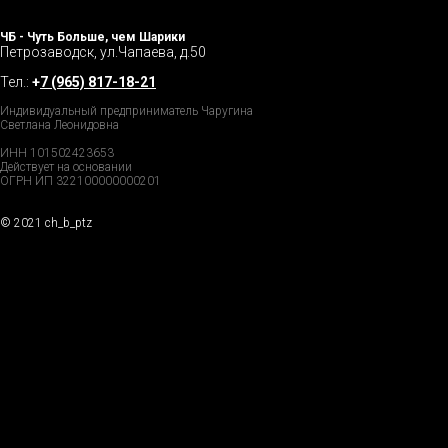
ЧБ - Чуть Больше, чем Шарики
Петрозаводск, ул.Чапаева, д.50
Тел.:
+
7 (965) 817-18-21
Индивидуальный предприниматель Чаругина
Светлана Леонидовна
ИНН 101502423653
Действует на основании
ОГРН ИП 322100000000201
© 2021 ch_b_ptz
Home Page
Market
Tour
Services
Catalog
Explore
Prices
Podcast
FAQs
Partners