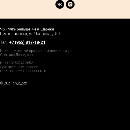
ЧБ - Чуть Больше, чем Шарики
Петрозаводск, ул.Чапаева, д.50
Тел.:
+
7 (965) 817-18-21
Индивидуальный предприниматель Чаругина
Светлана Леонидовна
ИНН 101502423653
Действует на основании
ОГРН ИП 322100000000201
© 2021 ch_b_ptz
Home Page
Market
Tour
Services
Catalog
Explore
Prices
Podcast