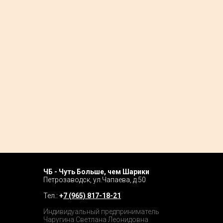
ЧБ - Чуть Больше, чем Шарики
Home P
Петрозаводск, ул.Чапаева, д.50
Tour
Тел.:
+
7 (965) 817-18-21
Catalog
Индивидуальный предприниматель
Чаругина Светлана Леонидовна