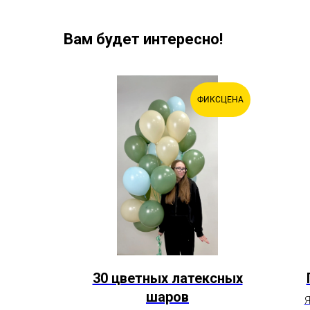
Вам будет интересно!
СКЛЮЗИВ
ФИКСЦЕНА
ОТ ЧБ
аблс
30 цветных латексных
шаров
вой розой
Я