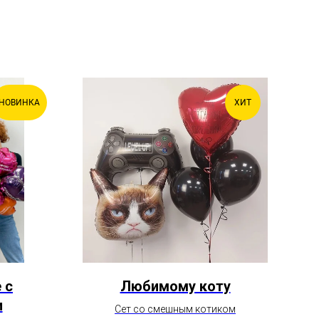
НОВИНКА
ХИТ
 с
Любимому коту
З
и
Сет со смешным котиком