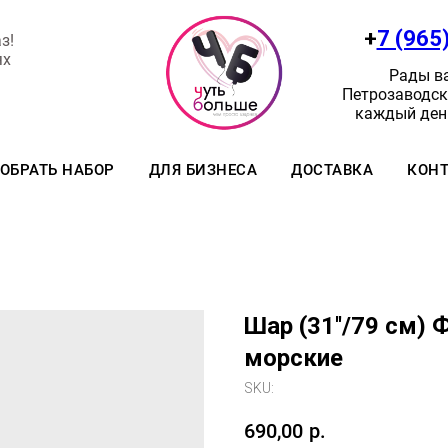
+
7 (965
з!
ях
Рады ва
Петрозаводск:
каждый день
ОБРАТЬ НАБОР
ДЛЯ БИЗНЕСА
ДОСТАВКА
КОН
Шар (31''/79 см) 
морские
SKU:
690,00
р.