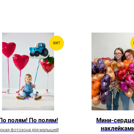
ХИТ
По полям! По полям!
Мини-сердце
наклейкам
ркая фотозона для малышей!