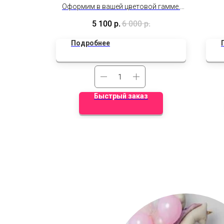
радовал
Оформим в вашей цветовой гамме.
аживает,
Фиксированная цена!
5 100
р.
6 000
р.
Дополнительные скидки не
действуют.
Подробнее
Быстрый заказ