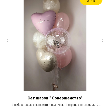
ОТ ЧБ
Сет шаров " Совершенство"
В наборе: баблс с конфетти и надписью, 2 сердца с надписями, 2
1
стеклянных шара с краской, 5 стеклянных шаров.