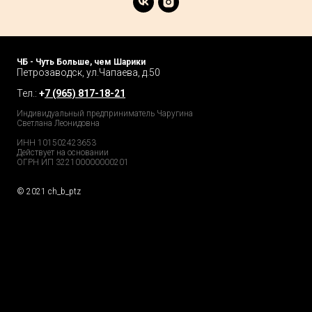
ЧБ - Чуть Больше, чем Шарики
Петрозаводск, ул.Чапаева, д.50
Тел.:
+
7 (965) 817-18-21
Индивидуальный предприниматель Чаругина
Светлана Леонидовна
ИНН 101502423653
Действует на основании
ОГРН ИП 322100000000201
© 2021 ch_b_ptz
Home Page
Market
Tour
Services
Catalog
Explore
Prices
Podcast