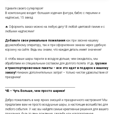
Удивите своего супергероя!
В композицию входит: большая ходячая фигура, баблс с перьями и
надписью, 15 звезд
🔥 Оформить заказ можно на любую дату! В любой цветовой гамме и с
любыми надписями!
Добавьте свои уникальные пожелания
как при звонке нашему
дружелюбному оператору, так и при оформлении заказа через удобную
корзину на сайте. Ведь мы знаем, что каждая деталь имеет значение!
А чтобы ваши шары парили в воздухе дольше, чем ожидалось, мы
обработаем их специальным составом для долгого полета. И да,
грузики
и транспортировочные пакеты – все это идет в подарок к вашему
заказу!
Никаких дополнительных затрат – только чистое удовольствие от
праздника!
_______________________________________________________
ЧБ – Чуть Больше, чем просто шарики!
Добро пожаловать в мир ярких эмоций и праздничного настроения! Мы
предлагаем вам не просто воздушные шары, а настоящее волшебство для
любого события. У нас вы найдете самые креативные решения для вашего
праздника, будь то день рождения, свадьба или корпоративная