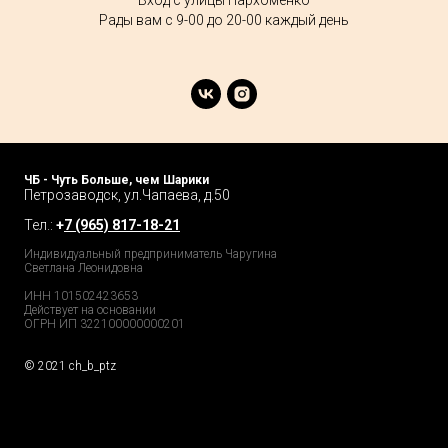
Вход с улицы Пархоменко
Рады вам с 9-00 до 20-00 каждый день
ЧБ - Чуть Больше, чем Шарики
Петрозаводск, ул.Чапаева, д.50
Тел.:
+
7 (965) 817-18-21
Индивидуальный предприниматель Чаругина
Светлана Леонидовна
ИНН 101502423653
Действует на основании
ОГРН ИП 322100000000201
© 2021 ch_b_ptz
Home Page
Market