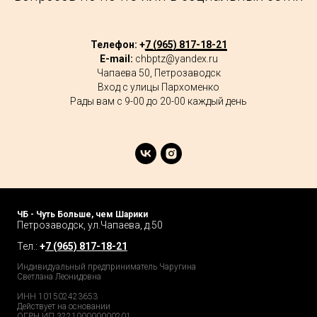
Телефон: +
7 (965) 817-18-21
E-mail:
chbptz@yandex.ru
Чапаева 50, Петрозаводск
Вход с улицы Пархоменко
Рады вам с 9-00 до 20-00 каждый день
ЧБ - Чуть Больше, чем Шарики
Петрозаводск, ул.Чапаева, д.50
Тел.:
+
7 (965) 817-18-21
Индивидуальный предприниматель Чаругина
Светлана Леонидовна
ИНН 101502423653
Действует на основании
ОГРН ИП 322100000000201