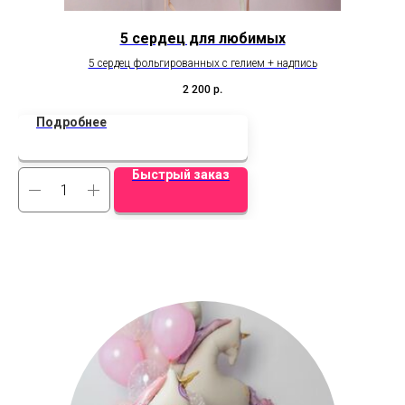
5 сердец для любимых
5 сердец фольгированных с гелием + надпись
Баб
2 200
р.
Подробнее
Быстрый заказ