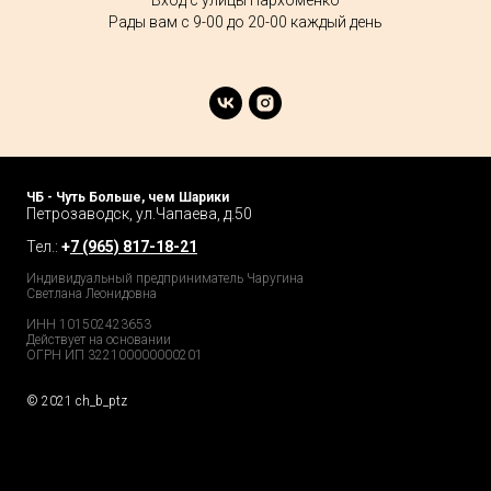
Вход с улицы Пархоменко
Рады вам с 9-00 до 20-00 каждый день
ЧБ - Чуть Больше, чем Шарики
Петрозаводск, ул.Чапаева, д.50
Тел.:
+
7 (965) 817-18-21
Индивидуальный предприниматель Чаругина
Светлана Леонидовна
ИНН 101502423653
Действует на основании
ОГРН ИП 322100000000201
© 2021 ch_b_ptz
Home Page
Market