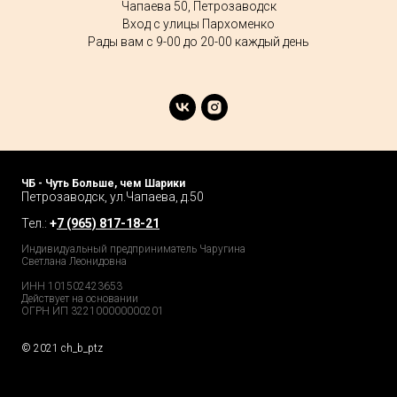
Чапаева 50, Петрозаводск
Вход с улицы Пархоменко
Рады вам с 9-00 до 20-00 каждый день
ЧБ - Чуть Больше, чем Шарики
Петрозаводск, ул.Чапаева, д.50
Тел.:
+
7 (965) 817-18-21
Индивидуальный предприниматель Чаругина
Светлана Леонидовна
ИНН 101502423653
Действует на основании
ОГРН ИП 322100000000201
© 2021 ch_b_ptz
Home Page
Market