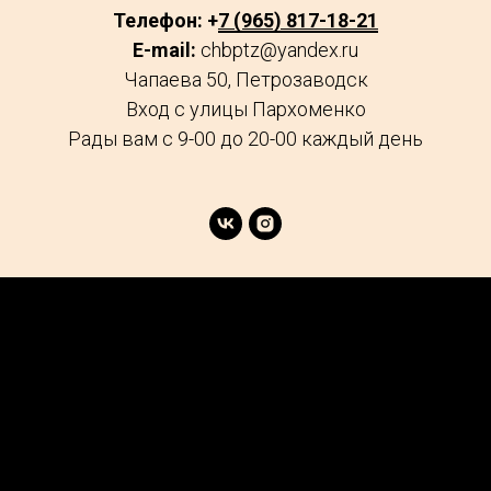
Телефон: +
7 (965) 817-18-21
E-mail:
chbptz@yandex.ru
Чапаева 50, Петрозаводск
Вход с улицы Пархоменко
Рады вам с 9-00 до 20-00 каждый день
age
Market
FAQs
Services
Reviews
Explore
Contacts
Podcast
Careers