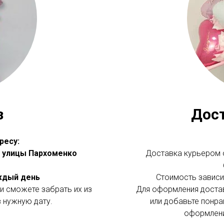
з
Дос
ресу:
 с улицы Пархоменко
Доставка курьером о
аждый день
Стоимость зависит
и сможете забрать их из
Для оформления доста
в нужную дату.
или добавьте понра
оформлени