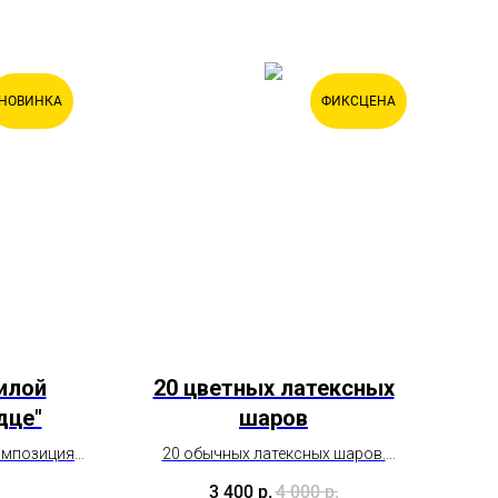
НОВИНКА
ФИКСЦЕНА
илой
20 цветных латексных
дце"
шаров
омпозиция
20 обычных латексных шаров.
 и теплоту
Оформим в вашей цветовой гамме.
3 400
р.
4 000
р.