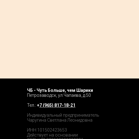
ЧБ - Чуть Больше, чем Шарики
Home P
Петрозаводск, ул.Чапаева, д.50
Tour
Тел.:
+
7 (965) 817-18-21
Catalog
Индивидуальный предприниматель
Чаругина Светлана Леонидовна
Prices
ИНН 101502423653
Действует на основании