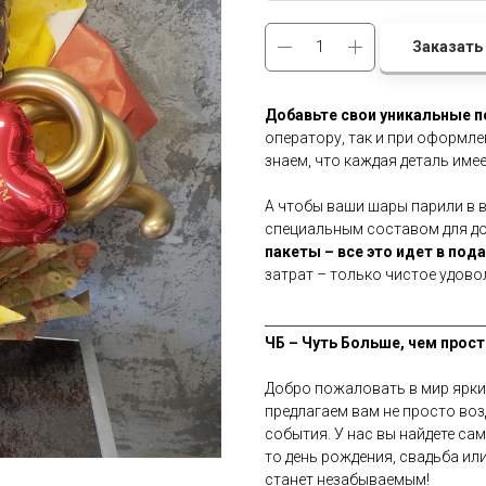
Заказать
Добавьте свои уникальные 
оператору, так и при оформле
знаем, что каждая деталь имее
А чтобы ваши шары парили в 
специальным составом для дол
пакеты – все это идет в под
затрат – только чистое удово
__________________________________
ЧБ – Чуть Больше, чем прост
Добро пожаловать в мир ярки
предлагаем вам не просто во
события. У нас вы найдете са
то день рождения, свадьба ил
станет незабываемым!