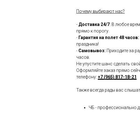
Почему выбирают нас?
-
Доставка 24/7
: В любое вре
прямо к порогу.
-
Гарантия на полет 48 часов:
праздника!
-
Самовывоз:
Приходите за ра
часов.
Не упустите шанс сделать сво
Оформляйте заказ прямо сейча
телефону:
+7 (965) 817-18-21
Также всегда рады вас слыша
ЧБ - профессионально 