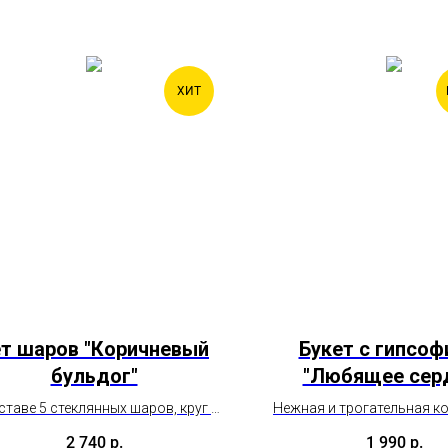
ХИТ
ет шаров "Коричневый
Букет с гипсоф
бульдог"
"Любящее сер
ставе 5 стеклянных шаров, круг с
Нежная и трогательная к
индивидуальной надписью,
подчеркнёт глубину чувств
2 740
р.
1 990
р.