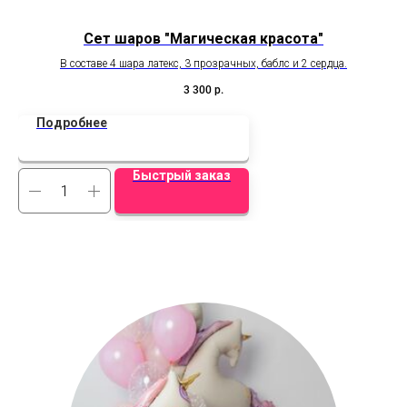
Сет шаров "Магическая красота"
В составе 4 шара латекс, 3 прозрачных, баблс и 2 сердца.
Ци
3 300
р.
Подробнее
Быстрый заказ