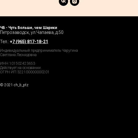
ЧБ - Чуть Больше, чем Шарики
Петрозаводск, ул.Чапаева, д.50
Тел.:
+
7 (965) 817-18-21
Индивидуальный предприниматель Чаругина
Светлана Леонидовна
ИНН 101502423653
Действует на основании
ОГРН ИП 322100000000201
© 2021 ch_b_ptz
Home Page
Market
Tour
Services
Catalog
Explore
Prices
Podcast