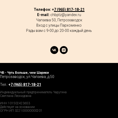
Телефон: +
7 (965) 817-18-21
E-mail:
chbptz@yandex.ru
Чапаева 50, Петрозаводск
Вход с улицы Пархоменко
Рады вам с 9-00 до 20-00 каждый день
ЧБ - Чуть Больше, чем Шарики
Петрозаводск, ул.Чапаева, д.50
Тел.:
+
7 (965) 817-18-21
Индивидуальный предприниматель Чаругина
Светлана Леонидовна
ИНН 101502423653
Действует на основании
ОГРН ИП 322100000000201