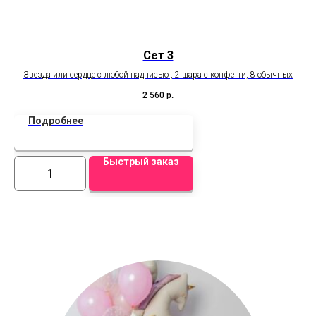
Сет 3
Звезда или сердце с любой надписью , 2 шара с конфетти, 8 обычных
1
2 560
р.
Подробнее
Быстрый заказ