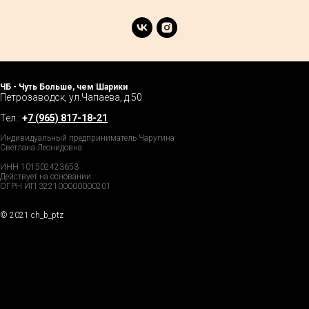
ЧБ - Чуть Больше, чем Шарики
Петрозаводск, ул.Чапаева, д.50
Тел.:
+
7 (965) 817-18-21
Индивидуальный предприниматель Чаругина
Светлана Леонидовна
ИНН 101502423653
Действует на основании
ОГРН ИП 322100000000201
© 2021 ch_b_ptz
Home Page
Market
Tour
Services
Catalog
Explore