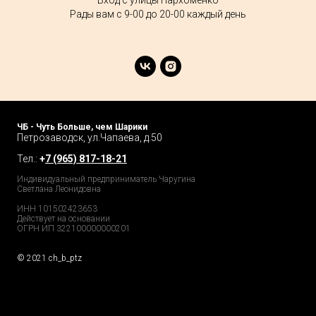
Вход с улицы Пархоменко
Рады вам с 9-00 до 20-00 каждый день
ЧБ - Чуть Больше, чем Шарики
Петрозаводск, ул.Чапаева, д.50
Тел.:
+
7 (965) 817-18-21
Индивидуальный предприниматель Чаругина
Светлана Леонидовна
ИНН 101502423653
Действует на основании
ОГРН ИП 322100000000201
© 2021 ch_b_ptz
Home Page
Market