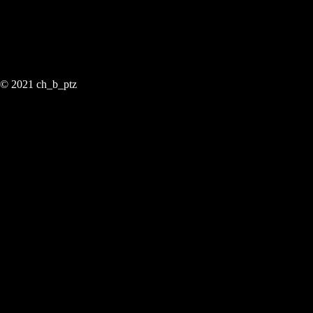
ИНН 101502423653
Действует на основании
ОГРН ИП 322100000000201
© 2021 ch_b_ptz
Home Page
Tour
Catalog
Prices
Market
Services
Explore
Podcast
FAQs
Reviews
Contacts
Careers
Partners