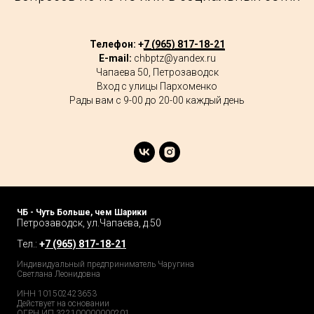
Телефон: +
7 (965) 817-18-21
E-mail:
chbptz@yandex.ru
Чапаева 50, Петрозаводск
Вход с улицы Пархоменко
Рады вам с 9-00 до 20-00 каждый день
ЧБ - Чуть Больше, чем Шарики
Петрозаводск, ул.Чапаева, д.50
Тел.:
+
7 (965) 817-18-21
Индивидуальный предприниматель Чаругина
Светлана Леонидовна
ИНН 101502423653
Действует на основании
ОГРН ИП 322100000000201