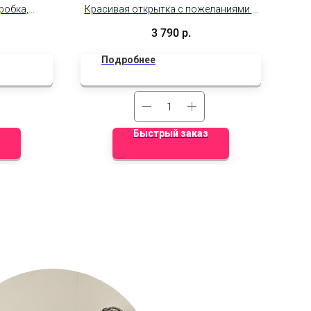
композицией
робка,
Красивая открытка с пожеланиями и
мосвал, 3
шарами и небольшая цветочная
3 790
р.
сных шаров.
композиция.
Подробнее
Быстрый заказ