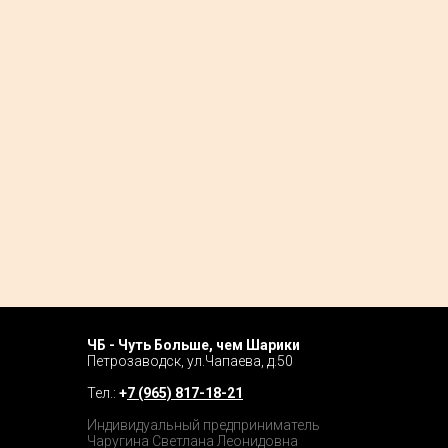
ЧБ - Чуть Больше, чем Шарики
Home P
Петрозаводск, ул.Чапаева, д.50
Tour
Тел.:
+
7 (965) 817-18-21
Catalog
Индивидуальный предприниматель
Чаругина Светлана Леонидовна