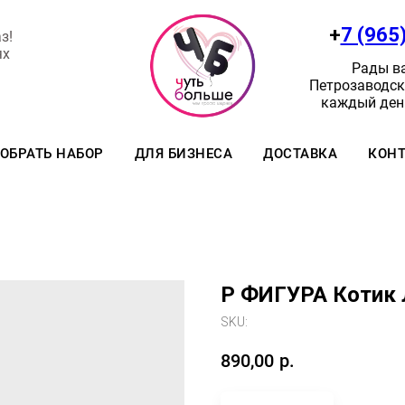
+
7 (965
з!
ях
Рады ва
Петрозаводск:
каждый день
ОБРАТЬ НАБОР
ДЛЯ БИЗНЕСА
ДОСТАВКА
КОН
Р ФИГУРА Котик 
SKU:
890,00
р.