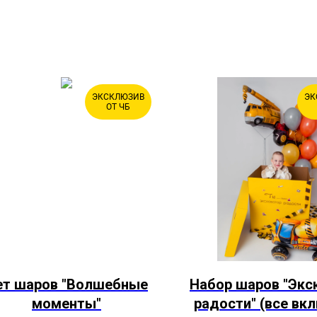
ЭКСКЛЮЗИВ
ЭК
ОТ ЧБ
ет шаров "Волшебные
Набор шаров "Экс
моменты"
радости" (все вк