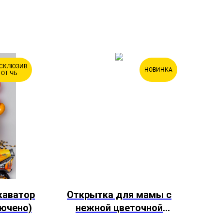
СКЛЮЗИВ
НОВИНКА
ОТ ЧБ
каватор
Открытка для мамы с
С
лючено)
нежной цветочной
В