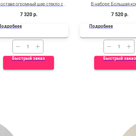
составе огромный шар стекло с
В наборе: Большая ко
рмлением, фольгированный шар
бетономешалка, кран, са
7 320
р.
7 520
р.
ка, сет из 10 шаров (2 сердца, 3
круга с надписями, 7 латек
ом, 5 шаров с эффектом стекла)
Подробнее
Подробнее
Быстрый заказ
Быстрый заказ