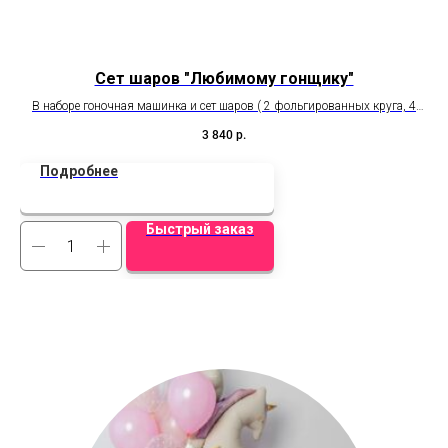
Сет шаров "Любимому гонщику"
В наборе гоночная машинка и сет шаров ( 2 фольгированных круга, 4
ш
шара латекс, шлем)
3 840
р.
Подробнее
Быстрый заказ