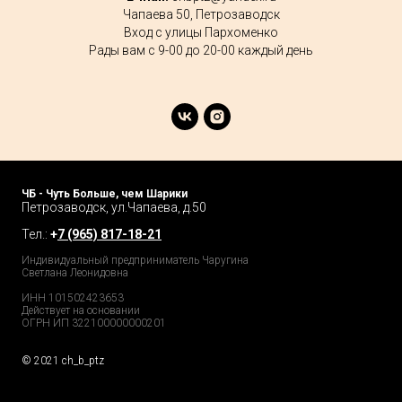
Чапаева 50, Петрозаводск
Вход с улицы Пархоменко
Рады вам с 9-00 до 20-00 каждый день
ЧБ - Чуть Больше, чем Шарики
Петрозаводск, ул.Чапаева, д.50
Тел.:
+
7 (965) 817-18-21
Индивидуальный предприниматель Чаругина
Светлана Леонидовна
ИНН 101502423653
Действует на основании
ОГРН ИП 322100000000201
© 2021 ch_b_ptz