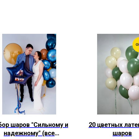
Ф
бор шаров "Сильному и
20 цветных лат
надежному" (все
шаров