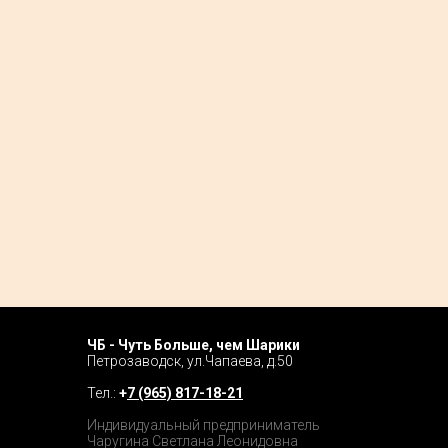
ЧБ - Чуть Больше, чем Шарики
Home P
Петрозаводск, ул.Чапаева, д.50
Tour
Тел.:
+
7 (965) 817-18-21
Catalog
Индивидуальный предприниматель
Чаругина Светлана Леонидовна