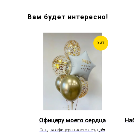
Вам будет интересно!
ХИТ
ХИТ
екло с
Офицеру моего сердца
На
Сет для офицера твоего сердца!♥️