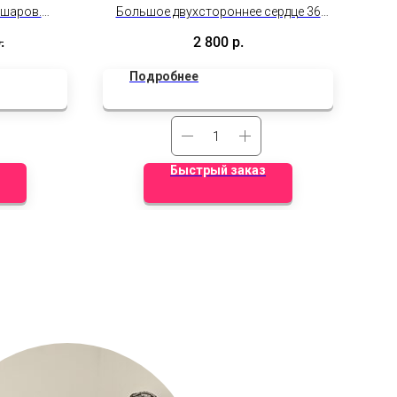
 шаров.
Большое двухстороннее сердце 36
ой гамме.
дюймов с теплыми пожеланиями и
.
2 800
р.
на!
памятными фотографиями.
дки не
Подробнее
Быстрый заказ