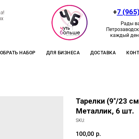
+
7 (965
з!
ях
Рады ва
Петрозаводск:
каждый день
ОБРАТЬ НАБОР
ДЛЯ БИЗНЕСА
ДОСТАВКА
КОН
Тарелки (9''/23 с
Металлик, 6 шт.
SKU:
100,00
р.