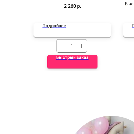
 60 см с
В на
2 260
р.
адписью
стек
надп
сте
Подробнее
Быстрый заказ