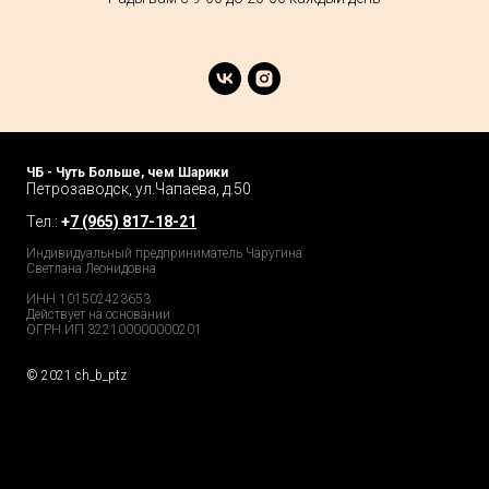
ЧБ - Чуть Больше, чем Шарики
Петрозаводск, ул.Чапаева, д.50
Тел.:
+
7 (965) 817-18-21
Индивидуальный предприниматель Чаругина
Светлана Леонидовна
ИНН 101502423653
Действует на основании
ОГРН ИП 322100000000201
© 2021 ch_b_ptz
Home Page
Market
Tour
Services