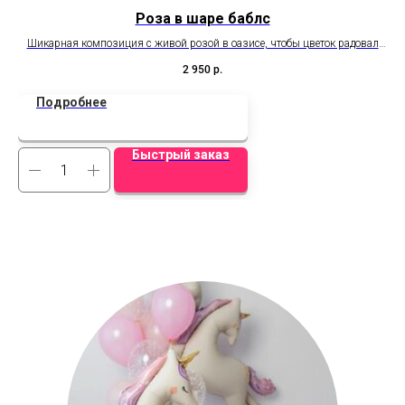
Роза в шаре баблс
Шикарная композиция с живой розой в оазисе, чтобы цветок радовал
Ст
дольше. Удивляет, завораживает, восхищает!
2 950
р.
Подробнее
Быстрый заказ