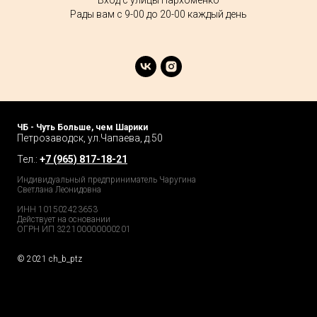
Вход с улицы Пархоменко
Рады вам с 9-00 до 20-00 каждый день
ЧБ - Чуть Больше, чем Шарики
Петрозаводск, ул.Чапаева, д.50
Тел.:
+
7 (965) 817-18-21
Индивидуальный предприниматель Чаругина
Светлана Леонидовна
ИНН 101502423653
Действует на основании
ОГРН ИП 322100000000201
© 2021 ch_b_ptz
Home Page
Market