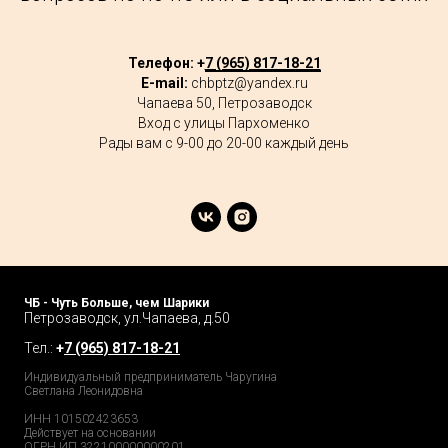
Телефон: +
7 (965) 817-18-21
E-mail:
chbptz@yandex.ru
Чапаева 50, Петрозаводск
Вход с улицы Пархоменко
Рады вам с 9-00 до 20-00 каждый день
ЧБ - Чуть Больше, чем Шарики
Петрозаводск, ул.Чапаева, д.50
Тел.:
+
7 (965) 817-18-21
Индивидуальный предприниматель Чаругина
Светлана Леонидовна
ИНН 101502423653
Действует на основании
ОГРН ИП 322100000000201