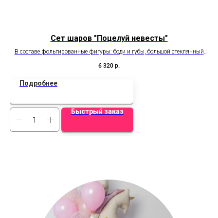
Сет шаров "Поцелуй невесты"
В составе фольгированные фигуры: боди и губы, большой стеклянный
шар с оформлением.
ш
6 320
р.
Подробнее
Быстрый заказ