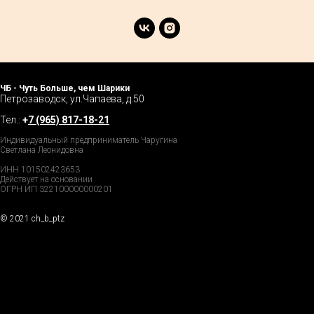
ЧБ - Чуть Больше, чем Шарики
Петрозаводск, ул.Чапаева, д.50
Тел.:
+
7 (965) 817-18-21
Индивидуальный предприниматель Чаругина
Светлана Леонидовна
ИНН 101502423653
Действует на основании
ОГРН ИП 322100000000201
© 2021 ch_b_ptz
Home Page
Market
Tour
Services
Catalog
Explore