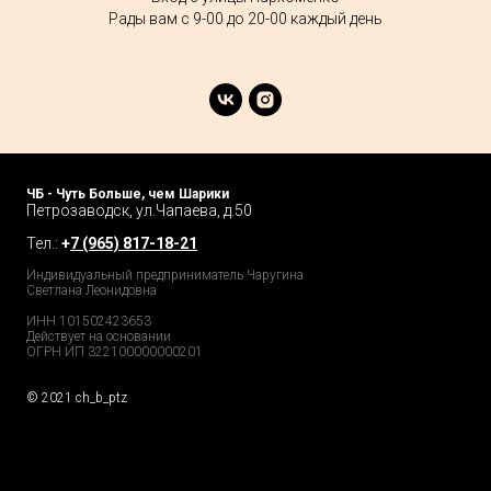
Рады вам с 9-00 до 20-00 каждый день
ЧБ - Чуть Больше, чем Шарики
Петрозаводск, ул.Чапаева, д.50
Тел.:
+
7 (965) 817-18-21
Индивидуальный предприниматель Чаругина
Светлана Леонидовна
ИНН 101502423653
Действует на основании
ОГРН ИП 322100000000201
© 2021 ch_b_ptz
Home Page
Market
Tour
Services