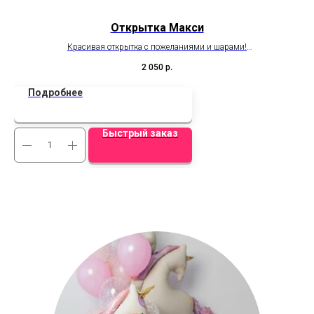
Открытка Макси
Красивая открытка с пожеланиями и шарами!
Неж
Размер открытки 50см х 70см
2 050
р.
Подробнее
Быстрый заказ