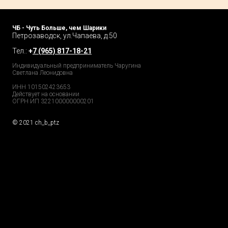
ЧБ - Чуть Больше, чем Шарики
Петрозаводск, ул.Чапаева, д.50
Тел.:
+
7 (965) 817-18-21
Индивидуальный предприниматель Чаругина
Светлана Леонидовна
ИНН 101502423653
Действует на основании
ОГРН ИП 322100000000201
© 2021 ch_b_ptz
Home Page
Market
Tour
Services
Catalog
Explore
Prices
Podcast
FAQs
Partners