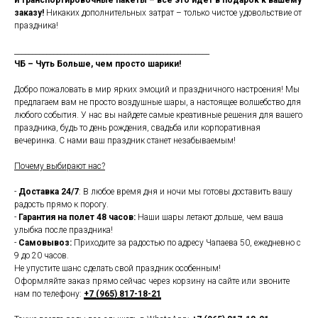
и транспортировочные пакеты – все это идет в подарок к вашему
заказу!
Никаких дополнительных затрат – только чистое удовольствие от
праздника!
_______________________________________________________
ЧБ – Чуть Больше, чем просто шарики!
Добро пожаловать в мир ярких эмоций и праздничного настроения! Мы
предлагаем вам не просто воздушные шары, а настоящее волшебство для
любого события. У нас вы найдете самые креативные решения для вашего
праздника, будь то день рождения, свадьба или корпоративная
вечеринка. С нами ваш праздник станет незабываемым!
Почему выбирают нас?
-
Доставка 24/7
: В любое время дня и ночи мы готовы доставить вашу
радость прямо к порогу.
-
Гарантия на полет 48 часов:
Наши шары летают дольше, чем ваша
улыбка после праздника!
-
Самовывоз:
Приходите за радостью по адресу Чапаева 50, ежедневно с
9 до 20 часов.
Не упустите шанс сделать свой праздник особенным!
Оформляйте заказ прямо сейчас через корзину на сайте или звоните
нам по телефону:
+7 (965) 817-18-21