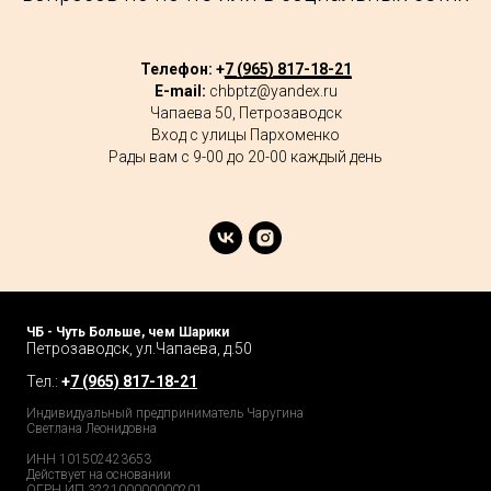
Телефон: +
7 (965) 817-18-21
E-mail:
chbptz@yandex.ru
Чапаева 50, Петрозаводск
Вход с улицы Пархоменко
Рады вам с 9-00 до 20-00 каждый день
ЧБ - Чуть Больше, чем Шарики
Петрозаводск, ул.Чапаева, д.50
Тел.:
+
7 (965) 817-18-21
Индивидуальный предприниматель Чаругина
Светлана Леонидовна
ИНН 101502423653
Действует на основании
ОГРН ИП 322100000000201