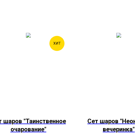
ХИТ
т шаров "Таинственное
Сет шаров "Нео
очарование"
вечеринка"