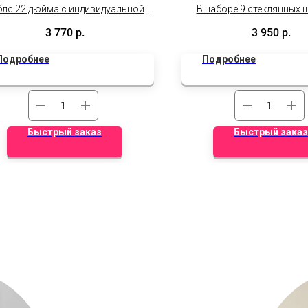
блс 22 дюйма с индивидуальной
В наборе 9 стеклянных 
исью, 4 обычных латекса, 2 браш,
дюймов и один большой с
3 770
р.
3 950
р.
и 18д латекс
18 дюймов с оформление
красками и надпись инди
Подробнее
Подробнее
на шаре)
Быстрый заказ
Быстрый заказ