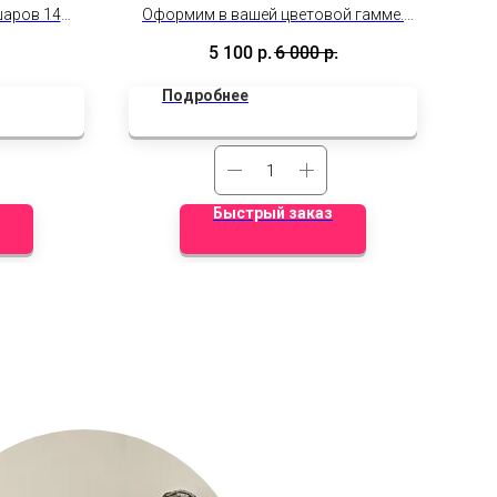
шаров 14
Оформим в вашей цветовой гамме.
В с
теклянный
Фиксированная цена!
боди
5 100
р.
6 000
р.
м (роспись
Дополнительные скидки не
видуальная
действуют.
Подробнее
Быстрый заказ