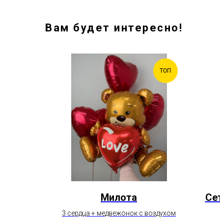
Вам будет интересно!
НОВИНКА
ТОП
р с
Милота
Се
3 сердца + медвежонок с воздухом