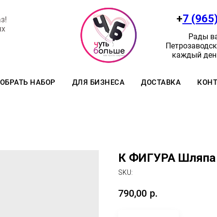
+
7 (965
з!
ях
Рады ва
Петрозаводск:
каждый день
ОБРАТЬ НАБОР
ДЛЯ БИЗНЕСА
ДОСТАВКА
КОН
К ФИГУРА Шляпа
SKU:
790,00
р.