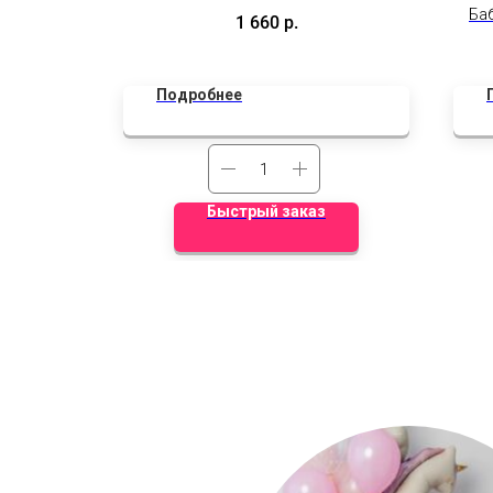
ой шар🎀
Ба
1 660
р.
надп
Подробнее
Быстрый заказ