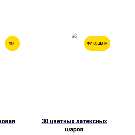
ХИТ
ФИКСЦЕНА
новая
30 цветных латексных
шаров