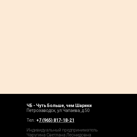
ЧБ - Чуть Больше, чем Шарики
Home P
Петрозаводск, ул.Чапаева, д.50
Tour
Тел.:
+
7 (965) 817-18-21
Catalog
Индивидуальный предприниматель
Чаругина Светлана Леонидовна