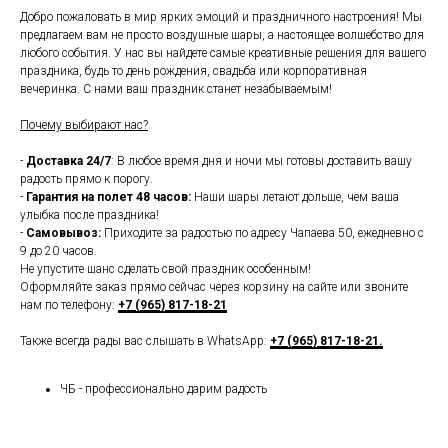
Добро пожаловать в мир ярких эмоций и праздничного настроения! Мы
предлагаем вам не просто воздушные шары, а настоящее волшебство для
любого события. У нас вы найдете самые креативные решения для вашего
праздника, будь то день рождения, свадьба или корпоративная
вечеринка. С нами ваш праздник станет незабываемым!
Почему выбирают нас?
-
Доставка 24/7
: В любое время дня и ночи мы готовы доставить вашу
радость прямо к порогу.
-
Гарантия на полет 48 часов:
Наши шары летают дольше, чем ваша
улыбка после праздника!
-
Самовывоз:
Приходите за радостью по адресу Чапаева 50, ежедневно с
9 до 20 часов.
Не упустите шанс сделать свой праздник особенным!
Оформляйте заказ прямо сейчас через корзину на сайте или звоните
нам по телефону:
+7 (965) 817-18-21
Также всегда рады вас слышать в WhatsApp:
+7 (965) 817-18-21.
ЧБ - профессионально дарим радость