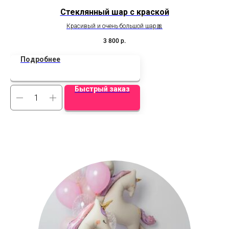
Стеклянный шар с краской
На
Красивый и очень большой шар🎀
В
3 800
р.
Подробнее
Быстрый заказ