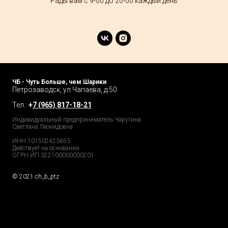
Рады вам с 9-00 до 20-00 каждый день
ЧБ - Чуть Больше, чем Шарики
Петрозаводск, ул.Чапаева, д.50
Тел.:
+
7 (965) 817-18-21
Индивидуальный предприниматель Чаругина
Светлана Леонидовна
ИНН 101502423653
Действует на основании
ОГРН ИП 322100000000201
© 2021 ch_b_ptz
Home Page
Market
Tour
Services