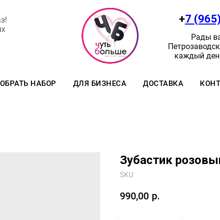
+
7 (965
з!
ях
Рады ва
Петрозаводск:
каждый день
ОБРАТЬ НАБОР
ДЛЯ БИЗНЕСА
ДОСТАВКА
КОН
Зубастик розовый
SKU:
990,00
р.