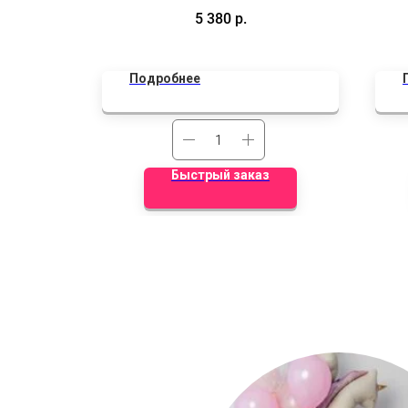
фонтана шаров ( 5 фольгированных
к
дуальной
5 380
р.
кругов, 8 шаров латекс, шлем)
а, 2 браш,
Подробнее
Быстрый заказ