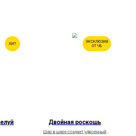
ЭКСКЛЮЗИВ
ХИТ
ОТ ЧБ
целуй
Двойная роскошь
С
Шар в шаре создает удвоенный