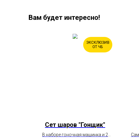
Вам будет интересно!
ЭКСКЛЮЗИВ
ХИТ
ОТ ЧБ
твенное
Сет шаров "Гонщик"
"
В наборе гоночная машинка и 2
Сам