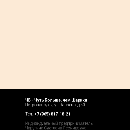
ЧБ - Чуть Больше, чем Шарики
Home P
Петрозаводск, ул.Чапаева, д.50
Tour
Тел.:
+
7 (965) 817-18-21
Catalog
Индивидуальный предприниматель
Чаругина Светлана Леонидовна