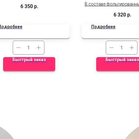
расном цвете сатин. Размер 68
В составе фольгированны
6 350
р.
дюймов или 173 см.
боди и губы, большой сте
6 320
р.
с оформлением
Подробнее
Подробнее
Быстрый заказ
Быстрый заказ