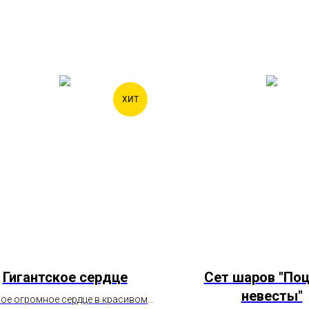
ХИТ
Гигантское сердце
Сет шаров "По
невесты"
ое огромное сердце в красивом