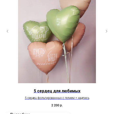
5 сердец для любимых
5 сердец фольгированных с гелием + надпись
В
Ми
2 200
р.