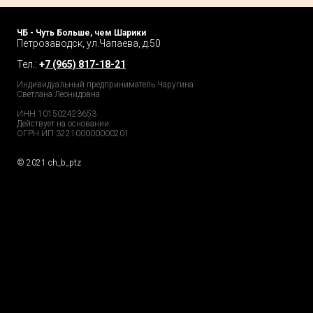
ЧБ - Чуть Больше, чем Шарики
Петрозаводск, ул.Чапаева, д.50
Тел.:
+
7 (965) 817-18-21
Индивидуальный предприниматель Чаругина
Светлана Леонидовна
ИНН 101502423653
Действует на основании
ОГРН ИП 322100000000201
© 2021 ch_b_ptz
Home Page
Market
Tour
Services
Catalog
Explore
Prices
Podcast
FAQs
Partners