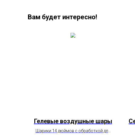
Вам будет интересно!
янный
Гелевые воздушные шары
С
мена
Шарики 14 дюймов с обработкой для