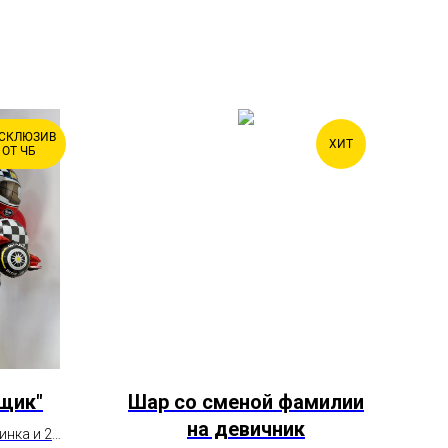
СКЛЮЗИВ
ХИТ
ОТ ЧБ
щик"
Шар со сменой фамилии
на девичник
инка и 2