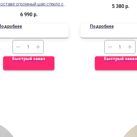
фонтана шаров ( 5 фольг
составе огромный шар стекло с
5 380
р.
кругов, 8 шаров латекс
рмлением, фольгированный шар
6 990
р.
ка, сет из 10 шаров (2 сердца, 3
ом, 5 шаров с эффектом стекла)
Подробнее
Подробнее
Быстрый заказ
Быстрый заказ