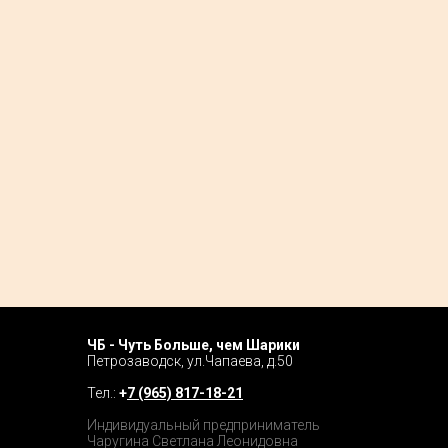
ЧБ - Чуть Больше, чем Шарики
Home P
Петрозаводск, ул.Чапаева, д.50
Tour
Тел.:
+
7 (965) 817-18-21
Catalog
Индивидуальный предприниматель
Чаругина Светлана Леонидовна