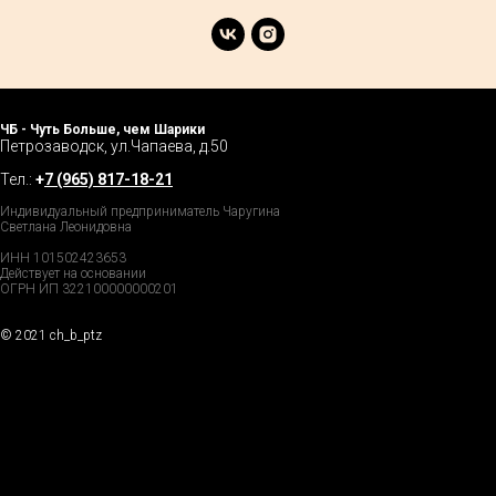
ЧБ - Чуть Больше, чем Шарики
Петрозаводск, ул.Чапаева, д.50
Тел.:
+
7 (965) 817-18-21
Индивидуальный предприниматель Чаругина
Светлана Леонидовна
ИНН 101502423653
Действует на основании
ОГРН ИП 322100000000201
© 2021 ch_b_ptz
Home Page
Market
Tour
Services
Catalog
Explore
Prices
Podcast