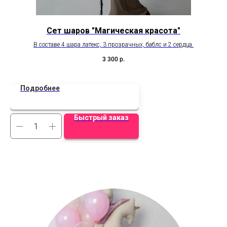
Сет шаров "Магическая красота"
В составе 4 шара латекс, 3 прозрачных, баблс и 2 сердца.
К
3 300
р.
Подробнее
Быстрый заказ