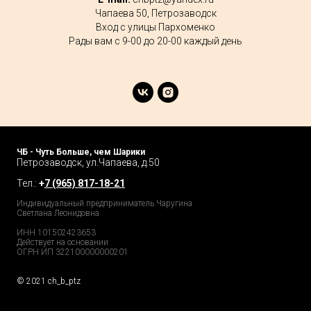
Чапаева 50, Петрозаводск
Вход с улицы Пархоменко
Рады вам с 9-00 до 20-00 каждый день
ЧБ - Чуть Больше, чем Шарики
Петрозаводск, ул.Чапаева, д.50
Тел.:
+
7 (965) 817-18-21
Индивидуальный предприниматель Чаругина
Светлана Леонидовна
ИНН 101502423653
Действует на основании
ОГРН ИП 322100000000201
© 2021 ch_b_ptz