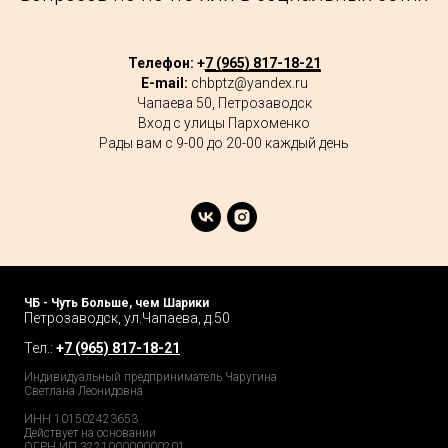
Телефон: +
7 (965) 817-18-21
E-mail:
chbptz@yandex.ru
Чапаева 50, Петрозаводск
Вход с улицы Пархоменко
Рады вам с 9-00 до 20-00 каждый день
ЧБ - Чуть Больше, чем Шарики
Петрозаводск, ул.Чапаева, д.50
Тел.:
+
7 (965) 817-18-21
Индивидуальный предприниматель Чаругина
Светлана Леонидовна
ИНН 101502423653
Действует на основании
ОГРН ИП 322100000000201