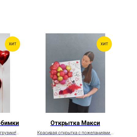
ХИТ
ХИТ
юбимки
Открытка Макси
грузике!
Красивая открытка с пожеланиями и
Во