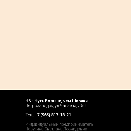
ЧБ - Чуть Больше, чем Шарики
Home P
Петрозаводск, ул.Чапаева, д.50
Tour
Тел.:
+
7 (965) 817-18-21
Catalog
Индивидуальный предприниматель
Чаругина Светлана Леонидовна