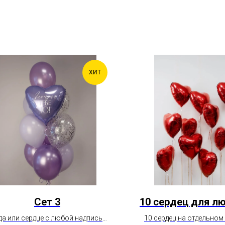
ХИТ
Сет 3
10 сердец для л
да или сердце с любой надписью ,
10 сердец на отдельном 