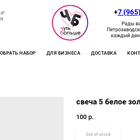
+
7 (965
з!
ях
Рады ва
Петрозаводск:
каждый день
ОБРАТЬ НАБОР
ДЛЯ БИЗНЕСА
ДОСТАВКА
КОН
свеча 5 белое зо
100
р.
Out of stock