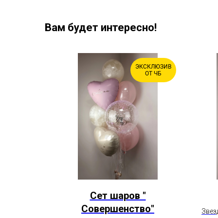
Вам будет интересно!
ЭКСКЛЮЗИВ
ХИТ
ОТ ЧБ
обке с
Сет шаров "
Совершенство"
Звез