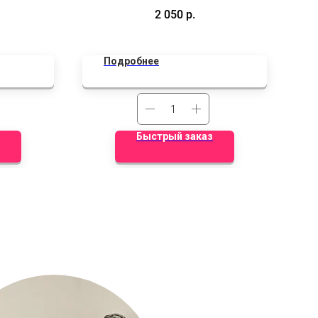
ей любимки.
шарами!
2 050
р.
Размер открытки 50см х 70см
Подробнее
Быстрый заказ