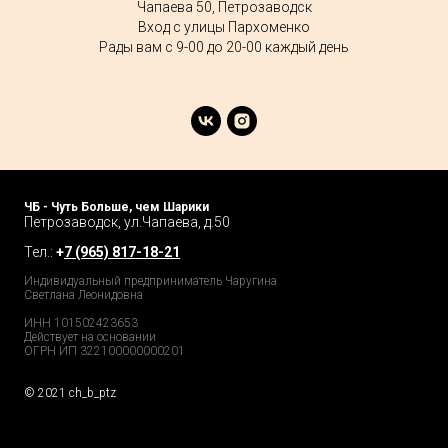
Чапаева 50, Петрозаводск
Вход с улицы Пархоменко
Рады вам с 9-00 до 20-00 каждый день
ЧБ - Чуть Больше, чем Шарики
Петрозаводск, ул.Чапаева, д.50
Тел.:
+
7 (965) 817-18-21
Индивидуальный предприниматель Чаругина
Светлана Леонидовна
ИНН 101502423653
Действует на основании
ОГРН ИП 322100000000201
© 2021 ch_b_ptz
Home Page
Market