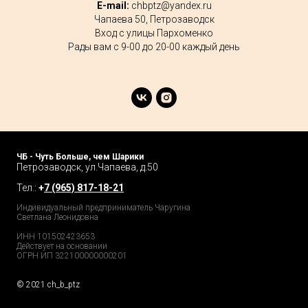
E-mail:
chbptz@yandex.ru
Чапаева 50, Петрозаводск
Вход с улицы Пархоменко
Рады вам с 9-00 до 20-00 каждый день
ЧБ - Чуть Больше, чем Шарики
Петрозаводск, ул.Чапаева, д.50
Тел.:
+
7 (965) 817-18-21
Индивидуальный предприниматель Чаругина
Светлана Леонидовна
ИНН 101502423653
Действует на основании
ОГРН ИП 322100000000201
© 2021 ch_b_ptz