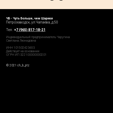
ЧБ - Чуть Больше, чем Шарики
Петрозаводск, ул.Чапаева, д.50
Тел.:
+
7 (965) 817-18-21
Индивидуальный предприниматель Чаругина
Светлана Леонидовна
ИНН 101502423653
Действует на основании
ОГРН ИП 322100000000201
© 2021 ch_b_ptz
Home Page
Market
Tour
Services
Catalog
Explore
Prices
Podcast