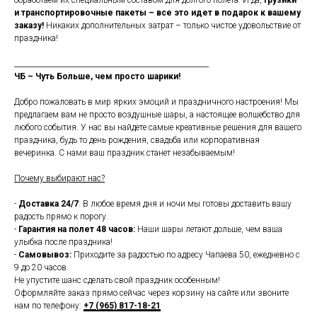
обработаем их специальным составом для долгого полета. И да,
грузики
и транспортировочные пакеты – все это идет в подарок к вашему
заказу!
Никаких дополнительных затрат – только чистое удовольствие от
праздника!
_______________________________________________________
ЧБ – Чуть Больше, чем просто шарики!
Добро пожаловать в мир ярких эмоций и праздничного настроения! Мы
предлагаем вам не просто воздушные шары, а настоящее волшебство для
любого события. У нас вы найдете самые креативные решения для вашего
праздника, будь то день рождения, свадьба или корпоративная
вечеринка. С нами ваш праздник станет незабываемым!
Почему выбирают нас?
-
Доставка 24/7
: В любое время дня и ночи мы готовы доставить вашу
радость прямо к порогу.
-
Гарантия на полет 48 часов:
Наши шары летают дольше, чем ваша
улыбка после праздника!
-
Самовывоз:
Приходите за радостью по адресу Чапаева 50, ежедневно с
9 до 20 часов.
Не упустите шанс сделать свой праздник особенным!
Оформляйте заказ прямо сейчас через корзину на сайте или звоните
нам по телефону:
+7 (965) 817-18-21