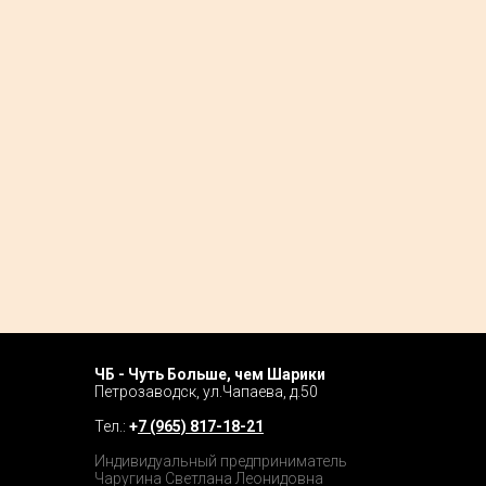
ЧБ - Чуть Больше, чем Шарики
Home P
Петрозаводск, ул.Чапаева, д.50
Tour
Тел.:
+
7 (965) 817-18-21
Catalog
Индивидуальный предприниматель
Чаругина Светлана Леонидовна