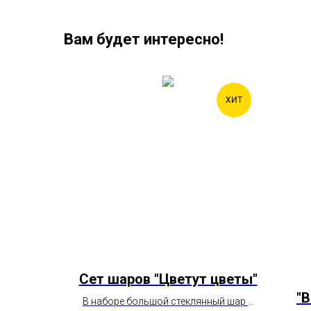
Вам будет интересно!
ХИТ
ХИТ
ние"
Сет шаров "Цветут цветы"
"
 большим
В наборе большой стеклянный шар с