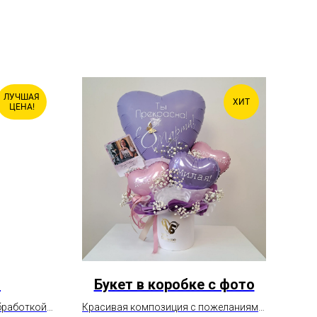
ЛУЧШАЯ
ХИТ
ЦЕНА!
м
Букет в коробке с фото
На
ра
бработкой
Красивая композиция с пожеланиями,