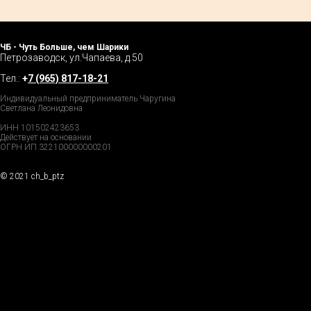
ЧБ - Чуть Больше, чем Шарики
Петрозаводск, ул.Чапаева, д.50
Тел.:
+
7 (965) 817-18-21
Индивидуальный предприниматель Чаругина
Светлана Леонидовна
ИНН 101502423653
Действует на основании
ОГРН ИП 322100000000201
© 2021 ch_b_ptz
Home Page
Market
Tour
Services
Catalog
Explore
Prices
Podcast