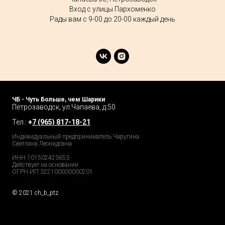
Вход с улицы Пархоменко
Рады вам с 9-00 до 20-00 каждый день
ЧБ - Чуть Больше, чем Шарики
Петрозаводск, ул.Чапаева, д.50
Тел.:
+
7 (965) 817-18-21
Индивидуальный предприниматель Чаругина
Светлана Леонидовна
ИНН 101502423653
Действует на основании
ОГРН ИП 322100000000201
© 2021 ch_b_ptz
Home Page
Market