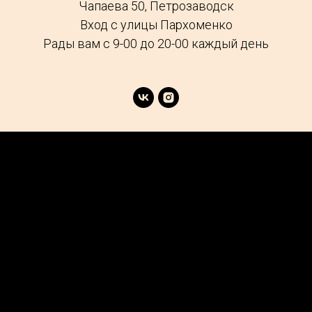
Чапаева 50, Петрозаводск
Вход с улицы Пархоменко
Рады вам с 9-00 до 20-00 каждый день
age
Market
FAQs
Services
Reviews
Explore
Contacts
Podcast
Careers