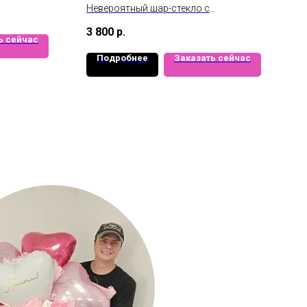
Невероятный шар-стекло с
0см
индивидуальным оформлением для
3 800
р.
вашей маленькой принцессы.
ь сейчас
Подробнее
Заказать сейчас