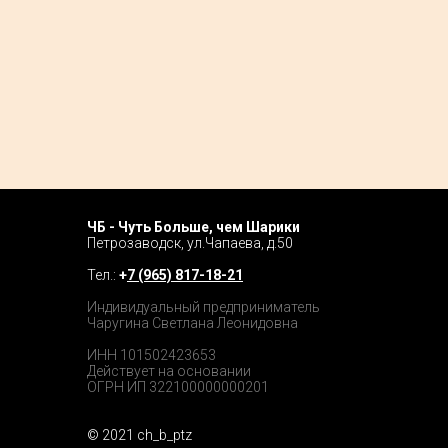
ЧБ - Чуть Больше, чем Шарики
Home P
Петрозаводск, ул.Чапаева, д.50
Tour
Тел.:
+
7 (965) 817-18-21
Catalog
Индивидуальный предприниматель
Чаругина Светлана Леонидовна
Prices
ИНН 101502423653
Действует на основании
ОГРН ИП 322100000000201
© 2021 ch_b_ptz