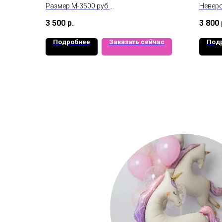
Размер М-3500 руб
Неверо
Размер L-6500 руб
стекля
3 500
р.
3 800
Подробнее
Заказать сейчас
Под