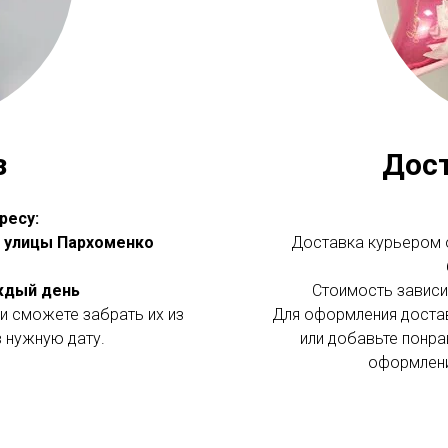
з
Дос
ресу:
 с улицы Пархоменко
Доставка курьером о
аждый день
Стоимость зависит
и сможете забрать их из
Для оформления доста
в нужную дату.
или добавьте понра
оформлени