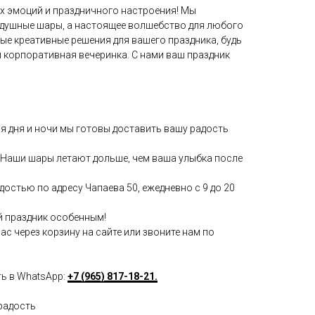
х эмоций и праздничного настроения! Мы
здушные шары, а настоящее волшебство для любого
мые креативные решения для вашего праздника, будь
и корпоративная вечеринка. С нами ваш праздник
мя дня и ночи мы готовы доставить вашу радость
Наши шары летают дольше, чем ваша улыбка после
достью по адресу Чапаева 50, ежедневно с 9 до 20
й праздник особенным!
с через корзину на сайте или звоните нам по
ть в WhatsApp:
+7 (965) 817-18-21.
радость