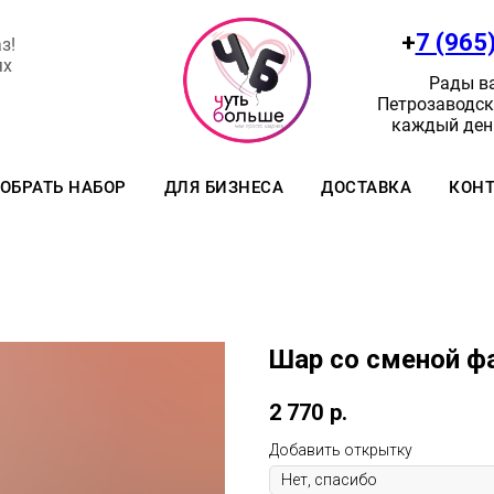
+
7 (965
з!
ях
Рады ва
Петрозаводск:
каждый день
ОБРАТЬ НАБОР
ДЛЯ БИЗНЕСА
ДОСТАВКА
КОН
Шар со сменой ф
2 770
р.
Добавить открытку