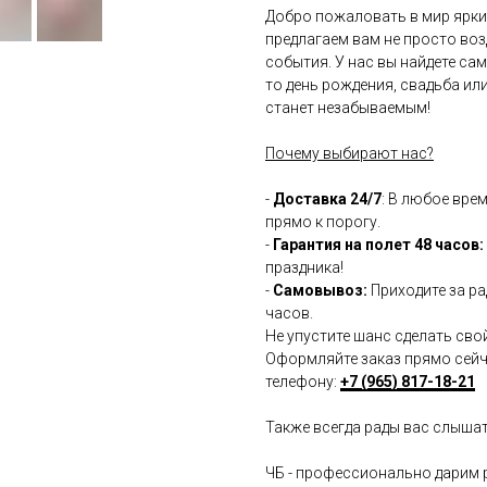
Добро пожаловать в мир ярки
предлагаем вам не просто во
события. У нас вы найдете са
то день рождения, свадьба ил
станет незабываемым!
Почему выбирают нас?
-
Доставка 24/7
: В любое вре
прямо к порогу.
-
Гарантия на полет 48 часов:
праздника!
-
Самовывоз:
Приходите за ра
часов.
Не упустите шанс сделать сво
Оформляйте заказ прямо сейча
телефону:
+7 (965) 817-18-21
Также всегда рады вас слыша
ЧБ - профессионально дарим 