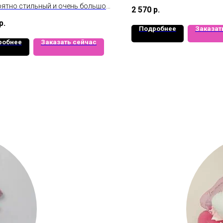
шарами!
ятно стильный и очень большой
2 570
р.
Размер открытки 50см х 7
нный шар🎀
р.
Подробнее
Заказат
робнее
Заказать сейчас