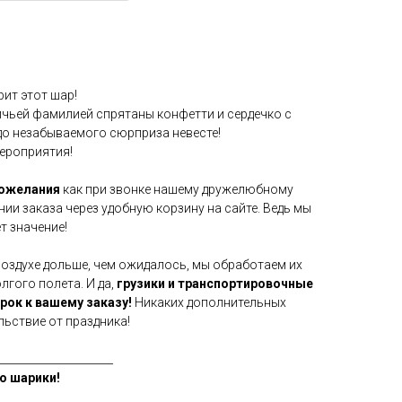
ит этот шар!
ичьей фамилией спрятаны конфетти и сердечко с
до незабываемого сюрприза невесте!
мероприятия!
пожелания
как при звонке нашему дружелюбному
нии заказа через удобную корзину на сайте. Ведь мы
т значение!
воздухе дольше, чем ожидалось, мы обработаем их
гого полета. И да,
грузики и транспортировочные
арок к вашему заказу!
Никаких дополнительных
льствие от праздника!
_____________________
о шарики!