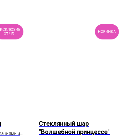
ЭКСКЛЮЗИВ
НОВИНКА
ОТ ЧБ
м
Стеклянный шар
"Волшебной принцессе"
ланиями и