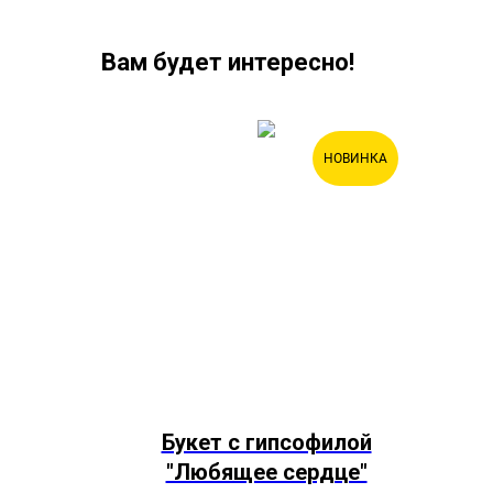
Вам будет интересно!
АКЦИЯ!
НОВИНКА
в ис..."
Букет с гипсофилой
"Любящее сердце"
ой всеми