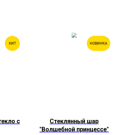
ХИТ
НОВИНКА
текло с
Стеклянный шар
"Волшебной принцессе"
Са