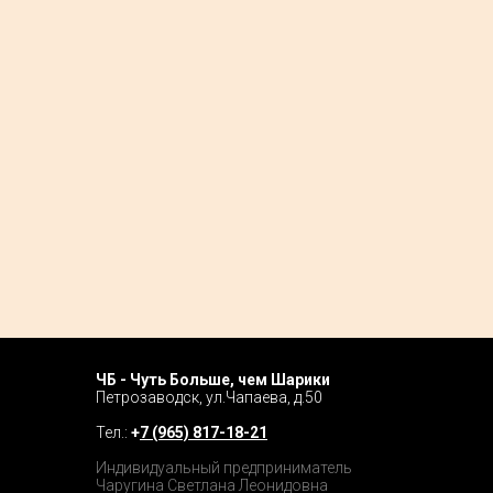
ЧБ - Чуть Больше, чем Шарики
Home P
Петрозаводск, ул.Чапаева, д.50
Tour
Тел.:
+
7 (965) 817-18-21
Catalog
Индивидуальный предприниматель
Чаругина Светлана Леонидовна