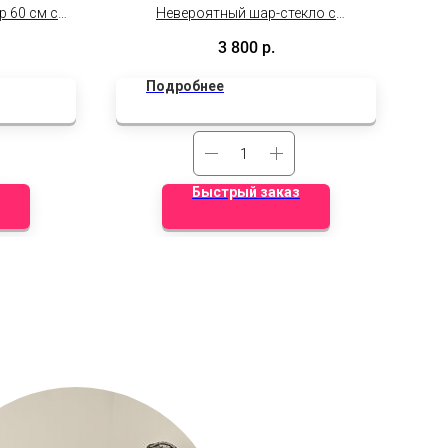
к
 60 см с
Невероятный шар-стекло с
адписью
индивидуальным оформлением для
3 800
р.
вашей маленькой принцессы.
Подробнее
Быстрый заказ