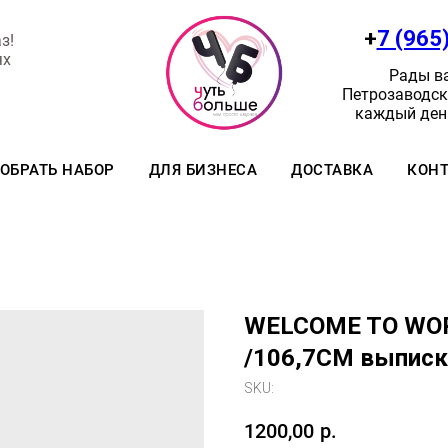
+
7 (965
з!
ях
Рады ва
Петрозаводск:
каждый день
ОБРАТЬ НАБОР
ДЛЯ БИЗНЕСА
ДОСТАВКА
КОН
WELCOME TO WOR
/106,7CM выписк
SKU:
1200,00
р.