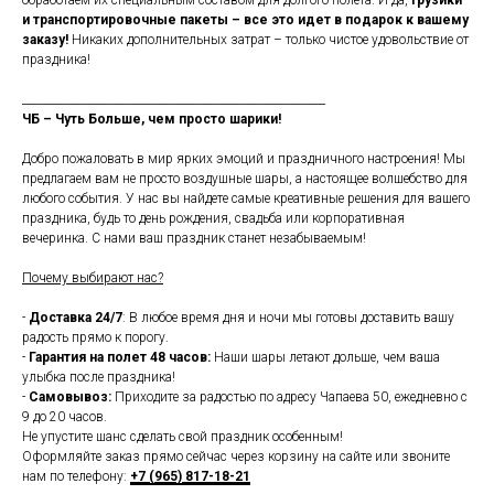
обработаем их специальным составом для долгого полета. И да,
грузики
и транспортировочные пакеты – все это идет в подарок к вашему
заказу!
Никаких дополнительных затрат – только чистое удовольствие от
праздника!
_______________________________________________________
ЧБ – Чуть Больше, чем просто шарики!
Добро пожаловать в мир ярких эмоций и праздничного настроения! Мы
предлагаем вам не просто воздушные шары, а настоящее волшебство для
любого события. У нас вы найдете самые креативные решения для вашего
праздника, будь то день рождения, свадьба или корпоративная
вечеринка. С нами ваш праздник станет незабываемым!
Почему выбирают нас?
-
Доставка 24/7
: В любое время дня и ночи мы готовы доставить вашу
радость прямо к порогу.
-
Гарантия на полет 48 часов:
Наши шары летают дольше, чем ваша
улыбка после праздника!
-
Самовывоз:
Приходите за радостью по адресу Чапаева 50, ежедневно с
9 до 20 часов.
Не упустите шанс сделать свой праздник особенным!
Оформляйте заказ прямо сейчас через корзину на сайте или звоните
нам по телефону:
+7 (965) 817-18-21