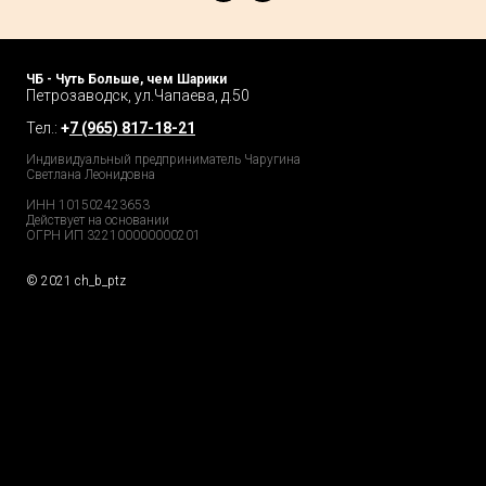
ЧБ - Чуть Больше, чем Шарики
Петрозаводск, ул.Чапаева, д.50
Тел.:
+
7 (965) 817-18-21
Индивидуальный предприниматель Чаругина
Светлана Леонидовна
ИНН 101502423653
Действует на основании
ОГРН ИП 322100000000201
© 2021 ch_b_ptz
Home Page
Market
Tour
Services
Catalog
Explore
Prices
Podcast