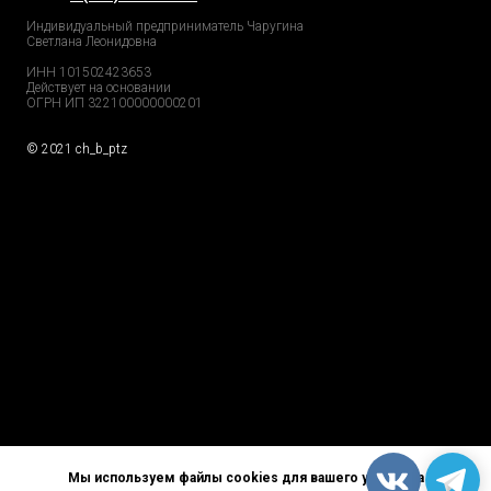
Индивидуальный предприниматель Чаругина
Светлана Леонидовна
ИНН 101502423653
Действует на основании
ОГРН ИП 322100000000201
© 2021 ch_b_ptz
Home Page
Market
Tour
Services
Catalog
Explore
Prices
Podcast
FAQs
Partners
Reviews
GDPR
Contacts
Privacy Policy
Careers
Мы используем файлы cookies для вашего удобства