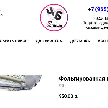
+
7 (965
з!
ях
Рады ва
Петрозаводск:
каждый день
ОБРАТЬ НАБОР
ДЛЯ БИЗНЕСА
ДОСТАВКА
КОН
Фольгированная 
SKU:
950,00
р.