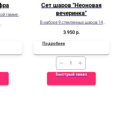
фра
Сет шаров "Неоновая
вечеринка"
"
ой гамме.
на!
В наборе 9 стеклянных шаров 14
.
дки не
дюймов и один большой стеклянный
ин
3 950
р.
18 дюймов с оформлением (роспись
красками и надпись индивидуальная
Подробнее
на шаре)
Быстрый заказ