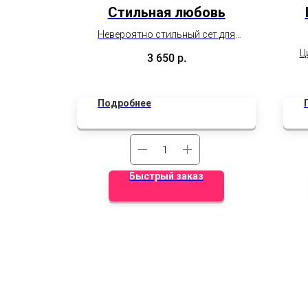
ердца
Стильная любовь
ердца!♥️
Невероятно стильный сет для
близкого Вам человека!
Ц
3 650
р.
с
Подробнее
Быстрый заказ