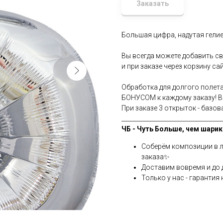
Заказать
Большая цифра, надутая гелие
Вы всегда можете добавить с
и при заказе через корзину сай
Обработка для долгого полет
БОНУСОМ к каждому заказу! Ва
При заказе 3 открыток - базов
__________________________________
ЧБ - Чуть Больше, чем шарик
Соберём композиции в л
заказа✨
Доставим вовремя и до д
Только у нас - гарантия