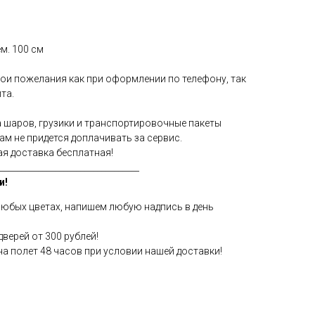
м. 100 см
вои пожелания как при оформлении по телефону, так
та.
а шаров, грузики и транспортировочные пакеты
м не придется доплачивать за сервис.
ая доставка бесплатная!
_________________________________
и!
юбых цветах, напишем любую надпись в день
верей от 300 рублей!
 на полет 48 часов при условии нашей доставки!