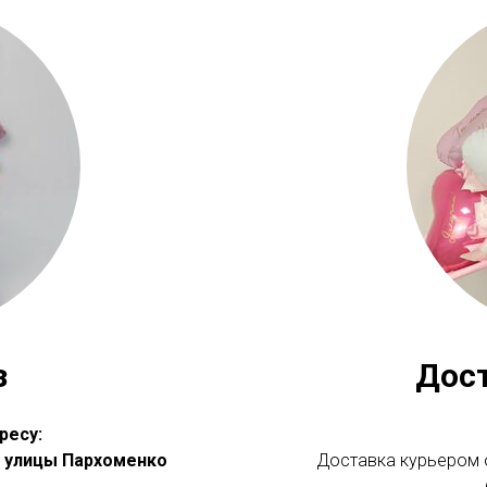
з
Дос
ресу:
 с улицы Пархоменко
Доставка курьером о