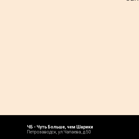
ЧБ - Чуть Больше, чем Шарики
Home P
Петрозаводск, ул.Чапаева, д.50
Tour