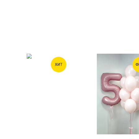
ХИТ
Ф