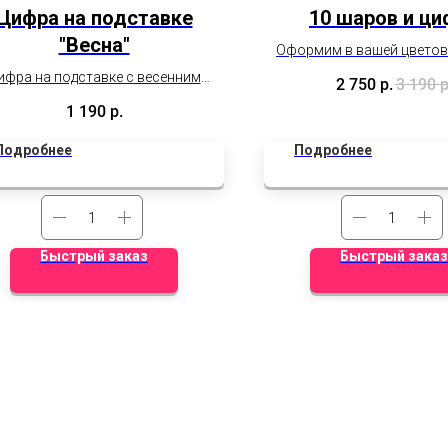
Цифра на подставке
10 шаров и ци
"Весна"
Оформим в вашей цветов
Фиксированная це
ифра на подставке с весенним
2 750
р.
3 190
р
Дополнительные ски
оформлением (цветок
1 190
р.
действуют.
фольгированный не входит в
тоимость, можно приобрести
Подробнее
Подробнее
отдельно)
Быстрый заказ
Быстрый заказ