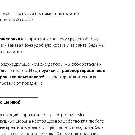
презент, который поднимет настроение!
 цветовой гамме!
пожелания
как при звонке нашему дружелюбному
нии заказа через удобную корзину на сайте. Ведь мы
т значение!
воздухе дольше, чем ожидалось, мы обработаем их
гого полета. И да,
грузики и транспортировочные
арок к вашему заказу!
Никаких дополнительных
льствие от праздника!
_____________________
о шарики!
х эмоций и праздничного настроения! Мы
здушные шары, а настоящее волшебство для любого
мые креативные решения для вашего праздника, будь
и корпоративная вечеринка. С нами ваш праздник