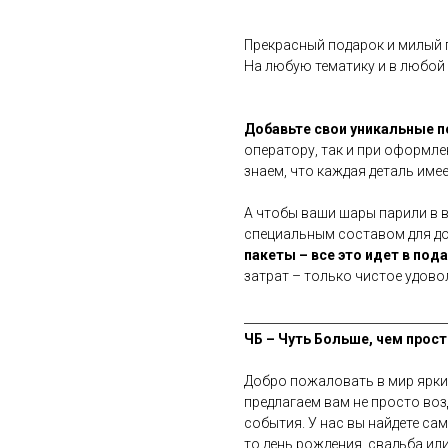
Прекрасный подарок и милый 
На любую тематику и в любой
Добавьте свои уникальные 
оператору, так и при оформле
знаем, что каждая деталь имее
А чтобы ваши шары парили в 
специальным составом для дол
пакеты – все это идет в под
затрат – только чистое удово
__________________________________
ЧБ – Чуть Больше, чем прост
Добро пожаловать в мир ярки
предлагаем вам не просто во
события. У нас вы найдете са
то день рождения, свадьба ил