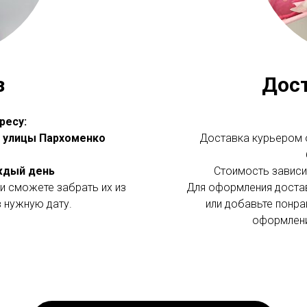
з
Дос
ресу:
 с улицы Пархоменко
Доставка курьером о
аждый день
Стоимость зависит
и сможете забрать их из
Для оформления доста
в нужную дату.
или добавьте понра
оформлени