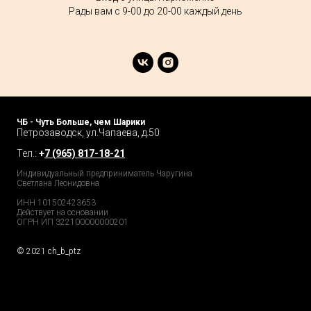
Рады вам с 9-00 до 20-00 каждый день
ЧБ - Чуть Больше, чем Шарики
Петрозаводск, ул.Чапаева, д.50
Тел.:
+
7 (965) 817-18-21
Индивидуальный предприниматель Чаругина
Светлана Леонидовна
ИНН 101502423653
Действует на основании
ОГРН ИП 322100000000201
© 2021 ch_b_ptz
Home Page
Market
Tour
Services