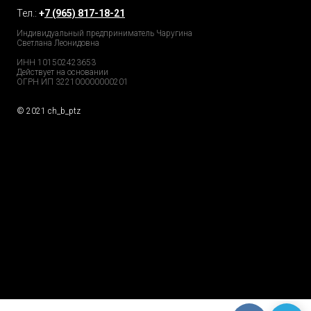
Тел.:
+
7 (965) 817-18-21
Индивидуальный предприниматель Чаругина
Светлана Леонидовна
ИНН 101502423653
Действует на основании
ОГРН ИП 322100000000201
© 2021 ch_b_ptz
Home Page
Market
Tour
Services
Catalog
Explore
Prices
Podcast
FAQs
Partners
Reviews
GDPR
Contacts
Privacy Policy