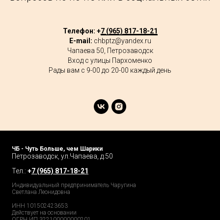
Телефон: +
7 (965) 817-18-21
E-mail:
chbptz@yandex.ru
Чапаева 50, Петрозаводск
Вход с улицы Пархоменко
Рады вам с 9-00 до 20-00 каждый день
ЧБ - Чуть Больше, чем Шарики
Петрозаводск, ул.Чапаева, д.50
Тел.:
+
7 (965) 817-18-21
Индивидуальный предприниматель Чаругина
Светлана Леонидовна
ИНН 101502423653
Действует на основании
ОГРН ИП 322100000000201